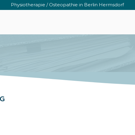
Physiotherapie / Osteopathie in
Berlin Hermsdorf
UNGEN
KONTAKT
FAQ
STELLENANGEBO
MG