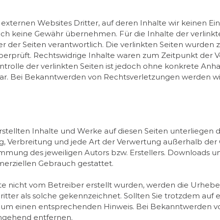
externen Websites Dritter, auf deren Inhalte wir keinen E
uch keine Gewähr übernehmen. Für die Inhalte der verlinkten
er der Seiten verantwortlich. Die verlinkten Seiten wurden
erprüft. Rechtswidrige Inhalte waren zum Zeitpunkt der V
trolle der verlinkten Seiten ist jedoch ohne konkrete Anh
ar. Bei Bekanntwerden von Rechtsverletzungen werden wi
erstellten Inhalte und Werke auf diesen Seiten unterliege
ung, Verbreitung und jede Art der Verwertung außerhalb de
immung des jeweiligen Autors bzw. Erstellers. Downloads un
merziellen Gebrauch gestattet.
eite nicht vom Betreiber erstellt wurden, werden die Urhebe
itter als solche gekennzeichnet. Sollten Sie trotzdem auf
r um einen entsprechenden Hinweis. Bei Bekanntwerden v
umgehend entfernen.