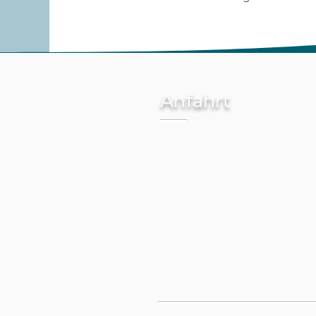
Anfahrt
PROPhy Physiotherapie
Waldseeweg 6
13467 Berlin (Hermsdorf)
Bezirk Reinickendorf
➤
Route berechnen